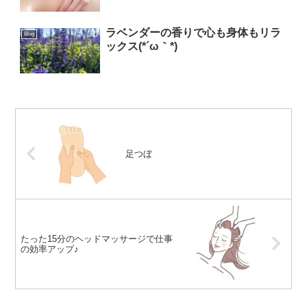
ラベンダーの香りで心も身体もリラ
Blog
ックス(*´ω｀*)
足つぼ
たった15分のヘッドマッサージで仕事
の効率アップ♪